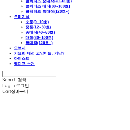
콜렉터즈 중대작(40~60호)
콜렉터즈 대작(80~100호)
콜렉터즈 특대작(120호~)
오리지널
소품(0~10호)
중품(12~30호)
중대작(40~60호)
대작(80~100호)
특대작(120호~)
오브제
기묘한 대전 고양이들, 기냥?
아티스트
엘디프 소개
Search
검색
Log In
로그인
Cart
장바구니
엘디프