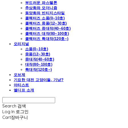
부드러운 파스텔톤
추상화와 모더니즘
동양화와 빈티지스타일
콜렉터즈 소품(0~10호)
콜렉터즈 중품(12~30호)
콜렉터즈 중대작(40~60호)
콜렉터즈 대작(80~100호)
콜렉터즈 특대작(120호~)
오리지널
소품(0~10호)
중품(12~30호)
중대작(40~60호)
대작(80~100호)
특대작(120호~)
오브제
기묘한 대전 고양이들, 기냥?
아티스트
엘디프 소개
Search
검색
Log In
로그인
Cart
장바구니