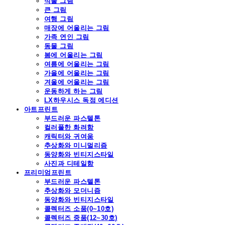
식물 그림
큰 그림
여행 그림
매장에 어울리는 그림
가족 연인 그림
동물 그림
봄에 어울리는 그림
여름에 어울리는 그림
가을에 어울리는 그림
겨울에 어울리는 그림
운동하게 하는 그림
LX하우시스 독점 에디션
아트프린트
부드러운 파스텔톤
컬러풀한 화려함
캐릭터와 귀여움
추상화와 미니멀리즘
동양화와 빈티지스타일
사진과 디테일함
프리미엄프린트
부드러운 파스텔톤
추상화와 모더니즘
동양화와 빈티지스타일
콜렉터즈 소품(0~10호)
콜렉터즈 중품(12~30호)