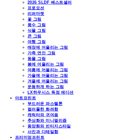
2026 SLDF 베스트셀러
프로모션
리퍼마켓
꽃 그림
풍수 그림
식물 그림
큰 그림
여행 그림
매장에 어울리는 그림
가족 연인 그림
동물 그림
봄에 어울리는 그림
여름에 어울리는 그림
가을에 어울리는 그림
겨울에 어울리는 그림
운동하게 하는 그림
LX하우시스 독점 에디션
아트프린트
부드러운 파스텔톤
컬러풀한 화려함
캐릭터와 귀여움
추상화와 미니멀리즘
동양화와 빈티지스타일
사진과 디테일함
프리미엄프린트