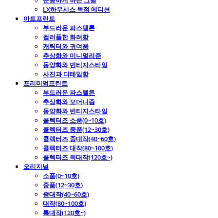
운동하게 하는 그림
LX하우시스 독점 에디션
아트프린트
부드러운 파스텔톤
컬러풀한 화려함
캐릭터와 귀여움
추상화와 미니멀리즘
동양화와 빈티지스타일
사진과 디테일함
프리미엄프린트
부드러운 파스텔톤
추상화와 모더니즘
동양화와 빈티지스타일
콜렉터즈 소품(0~10호)
콜렉터즈 중품(12~30호)
콜렉터즈 중대작(40~60호)
콜렉터즈 대작(80~100호)
콜렉터즈 특대작(120호~)
오리지널
소품(0~10호)
중품(12~30호)
중대작(40~60호)
대작(80~100호)
특대작(120호~)