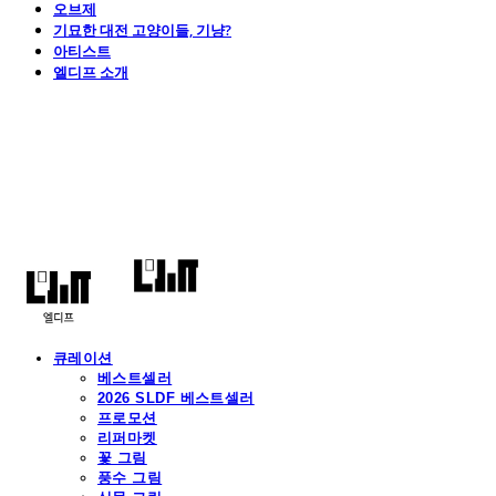
오브제
기묘한 대전 고양이들, 기냥?
아티스트
엘디프 소개
엘디프
큐레이션
베스트셀러
2026 SLDF 베스트셀러
프로모션
리퍼마켓
꽃 그림
풍수 그림