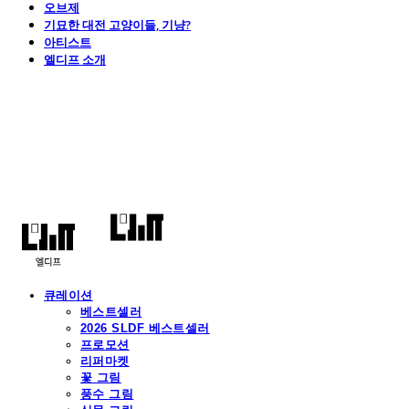
오브제
기묘한 대전 고양이들, 기냥?
아티스트
엘디프 소개
엘디프
큐레이션
베스트셀러
2026 SLDF 베스트셀러
프로모션
리퍼마켓
꽃 그림
풍수 그림