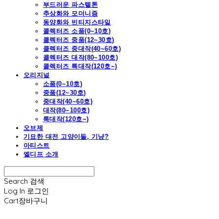
부드러운 파스텔톤
추상화와 모더니즘
동양화와 빈티지스타일
콜렉터즈 소품(0~10호)
콜렉터즈 중품(12~30호)
콜렉터즈 중대작(40~60호)
콜렉터즈 대작(80~100호)
콜렉터즈 특대작(120호~)
오리지널
소품(0~10호)
중품(12~30호)
중대작(40~60호)
대작(80~100호)
특대작(120호~)
오브제
기묘한 대전 고양이들, 기냥?
아티스트
엘디프 소개
Search
검색
Log In
로그인
Cart
장바구니