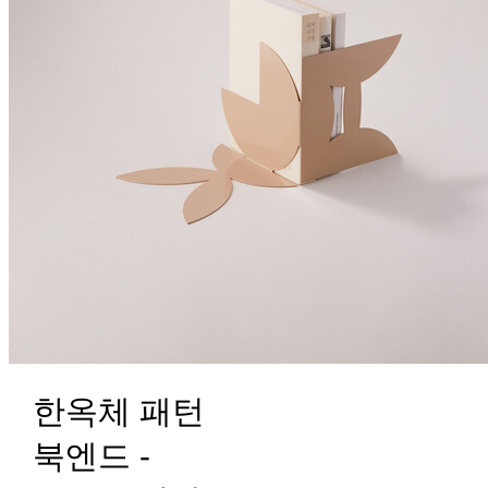
한옥체 패턴
북엔드 -