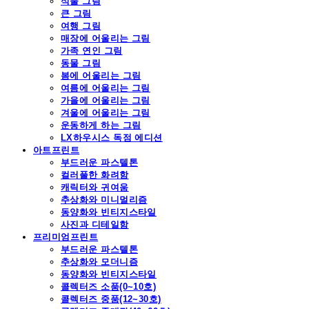
식물 그림
큰 그림
여행 그림
매장에 어울리는 그림
가족 연인 그림
동물 그림
봄에 어울리는 그림
여름에 어울리는 그림
가을에 어울리는 그림
겨울에 어울리는 그림
운동하게 하는 그림
LX하우시스 독점 에디션
아트프린트
부드러운 파스텔톤
컬러풀한 화려함
캐릭터와 귀여움
추상화와 미니멀리즘
동양화와 빈티지스타일
사진과 디테일함
프리미엄프린트
부드러운 파스텔톤
추상화와 모더니즘
동양화와 빈티지스타일
콜렉터즈 소품(0~10호)
콜렉터즈 중품(12~30호)