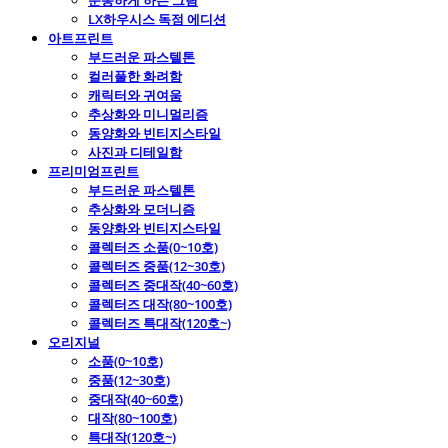
운동하게 하는 그림
LX하우시스 독점 에디션
아트프린트
부드러운 파스텔톤
컬러풀한 화려함
캐릭터와 귀여움
추상화와 미니멀리즘
동양화와 빈티지스타일
사진과 디테일함
프리미엄프린트
부드러운 파스텔톤
추상화와 모더니즘
동양화와 빈티지스타일
콜렉터즈 소품(0~10호)
콜렉터즈 중품(12~30호)
콜렉터즈 중대작(40~60호)
콜렉터즈 대작(80~100호)
콜렉터즈 특대작(120호~)
오리지널
소품(0~10호)
중품(12~30호)
중대작(40~60호)
대작(80~100호)
특대작(120호~)