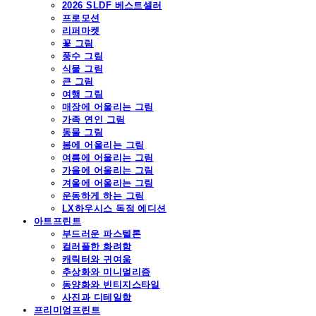
2026 SLDF 베스트셀러
프로모션
리퍼마켓
꽃 그림
풍수 그림
식물 그림
큰 그림
여행 그림
매장에 어울리는 그림
가족 연인 그림
동물 그림
봄에 어울리는 그림
여름에 어울리는 그림
가을에 어울리는 그림
겨울에 어울리는 그림
운동하게 하는 그림
LX하우시스 독점 에디션
아트프린트
부드러운 파스텔톤
컬러풀한 화려함
캐릭터와 귀여움
추상화와 미니멀리즘
동양화와 빈티지스타일
사진과 디테일함
프리미엄프린트