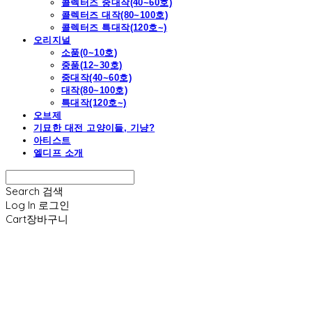
콜렉터즈 중대작(40~60호)
콜렉터즈 대작(80~100호)
콜렉터즈 특대작(120호~)
오리지널
소품(0~10호)
중품(12~30호)
중대작(40~60호)
대작(80~100호)
특대작(120호~)
오브제
기묘한 대전 고양이들, 기냥?
아티스트
엘디프 소개
Search
검색
Log In
로그인
Cart
장바구니
엘디프