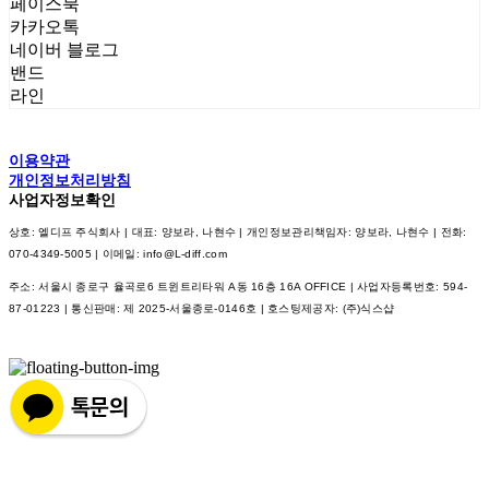
페이스북
카카오톡
네이버 블로그
밴드
라인
이용약관
개인정보처리방침
사업자정보확인
상호: 엘디프 주식회사 | 대표: 양보라, 나현수 | 개인정보관리책임자: 양보라, 나현수 | 전화:
070-4349-5005 | 이메일: info@L-diff.com
주소: 서울시 종로구 율곡로6 트윈트리타워 A동 16층 16A OFFICE | 사업자등록번호:
594-
87-01223
| 통신판매:
제 2025-서울종로-0146호
| 호스팅제공자: (주)식스샵