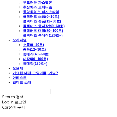
부드러운 파스텔톤
추상화와 모더니즘
동양화와 빈티지스타일
콜렉터즈 소품(0~10호)
콜렉터즈 중품(12~30호)
콜렉터즈 중대작(40~60호)
콜렉터즈 대작(80~100호)
콜렉터즈 특대작(120호~)
오리지널
소품(0~10호)
중품(12~30호)
중대작(40~60호)
대작(80~100호)
특대작(120호~)
오브제
기묘한 대전 고양이들, 기냥?
아티스트
엘디프 소개
Search
검색
Log In
로그인
Cart
장바구니