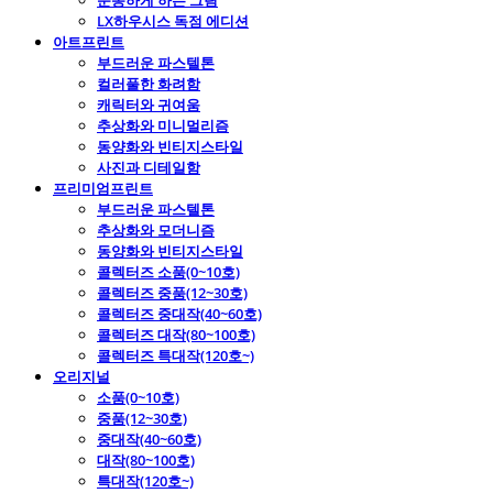
운동하게 하는 그림
LX하우시스 독점 에디션
아트프린트
부드러운 파스텔톤
컬러풀한 화려함
캐릭터와 귀여움
추상화와 미니멀리즘
동양화와 빈티지스타일
사진과 디테일함
프리미엄프린트
부드러운 파스텔톤
추상화와 모더니즘
동양화와 빈티지스타일
콜렉터즈 소품(0~10호)
콜렉터즈 중품(12~30호)
콜렉터즈 중대작(40~60호)
콜렉터즈 대작(80~100호)
콜렉터즈 특대작(120호~)
오리지널
소품(0~10호)
중품(12~30호)
중대작(40~60호)
대작(80~100호)
특대작(120호~)