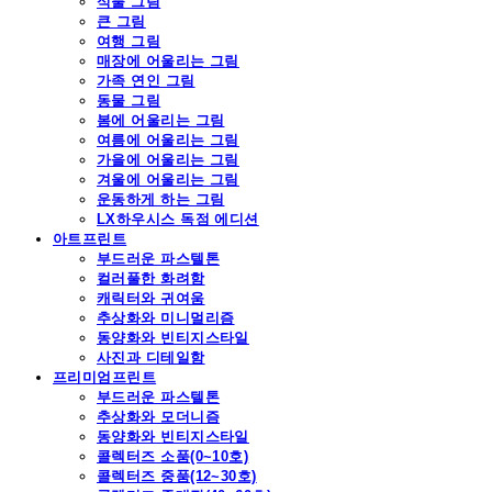
식물 그림
큰 그림
여행 그림
매장에 어울리는 그림
가족 연인 그림
동물 그림
봄에 어울리는 그림
여름에 어울리는 그림
가을에 어울리는 그림
겨울에 어울리는 그림
운동하게 하는 그림
LX하우시스 독점 에디션
아트프린트
부드러운 파스텔톤
컬러풀한 화려함
캐릭터와 귀여움
추상화와 미니멀리즘
동양화와 빈티지스타일
사진과 디테일함
프리미엄프린트
부드러운 파스텔톤
추상화와 모더니즘
동양화와 빈티지스타일
콜렉터즈 소품(0~10호)
콜렉터즈 중품(12~30호)