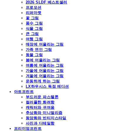
2026 SLDF 베스트셀러
프로모션
리퍼마켓
꽃 그림
풍수 그림
식물 그림
큰 그림
여행 그림
매장에 어울리는 그림
가족 연인 그림
동물 그림
봄에 어울리는 그림
여름에 어울리는 그림
가을에 어울리는 그림
겨울에 어울리는 그림
운동하게 하는 그림
LX하우시스 독점 에디션
아트프린트
부드러운 파스텔톤
컬러풀한 화려함
캐릭터와 귀여움
추상화와 미니멀리즘
동양화와 빈티지스타일
사진과 디테일함
프리미엄프린트