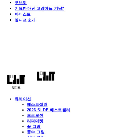
오브제
기묘한 대전 고양이들, 기냥?
아티스트
엘디프 소개
엘디프
큐레이션
베스트셀러
2026 SLDF 베스트셀러
프로모션
리퍼마켓
꽃 그림
풍수 그림