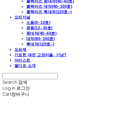
콜렉터즈 중대작(40~60호)
콜렉터즈 대작(80~100호)
콜렉터즈 특대작(120호~)
오리지널
소품(0~10호)
중품(12~30호)
중대작(40~60호)
대작(80~100호)
특대작(120호~)
오브제
기묘한 대전 고양이들, 기냥?
아티스트
엘디프 소개
Search
검색
Log In
로그인
Cart
장바구니
엘디프