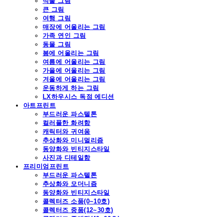
식물 그림
큰 그림
여행 그림
매장에 어울리는 그림
가족 연인 그림
동물 그림
봄에 어울리는 그림
여름에 어울리는 그림
가을에 어울리는 그림
겨울에 어울리는 그림
운동하게 하는 그림
LX하우시스 독점 에디션
아트프린트
부드러운 파스텔톤
컬러풀한 화려함
캐릭터와 귀여움
추상화와 미니멀리즘
동양화와 빈티지스타일
사진과 디테일함
프리미엄프린트
부드러운 파스텔톤
추상화와 모더니즘
동양화와 빈티지스타일
콜렉터즈 소품(0~10호)
콜렉터즈 중품(12~30호)