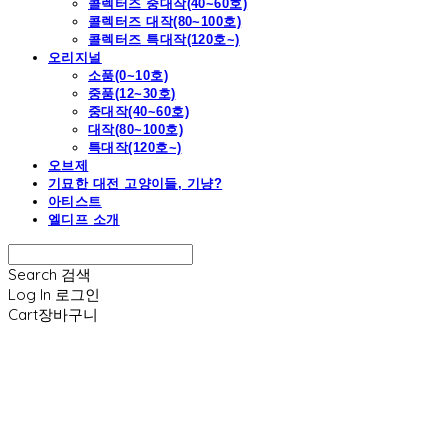
콜렉터즈 중대작(40~60호)
콜렉터즈 대작(80~100호)
콜렉터즈 특대작(120호~)
오리지널
소품(0~10호)
중품(12~30호)
중대작(40~60호)
대작(80~100호)
특대작(120호~)
오브제
기묘한 대전 고양이들, 기냥?
아티스트
엘디프 소개
Search
검색
Log In
로그인
Cart
장바구니
엘디프