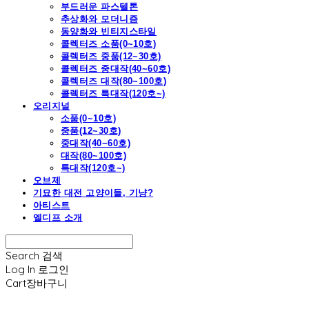
부드러운 파스텔톤
추상화와 모더니즘
동양화와 빈티지스타일
콜렉터즈 소품(0~10호)
콜렉터즈 중품(12~30호)
콜렉터즈 중대작(40~60호)
콜렉터즈 대작(80~100호)
콜렉터즈 특대작(120호~)
오리지널
소품(0~10호)
중품(12~30호)
중대작(40~60호)
대작(80~100호)
특대작(120호~)
오브제
기묘한 대전 고양이들, 기냥?
아티스트
엘디프 소개
Search
검색
Log In
로그인
Cart
장바구니