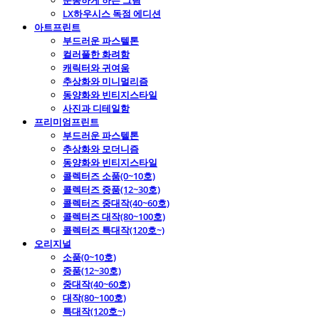
운동하게 하는 그림
LX하우시스 독점 에디션
아트프린트
부드러운 파스텔톤
컬러풀한 화려함
캐릭터와 귀여움
추상화와 미니멀리즘
동양화와 빈티지스타일
사진과 디테일함
프리미엄프린트
부드러운 파스텔톤
추상화와 모더니즘
동양화와 빈티지스타일
콜렉터즈 소품(0~10호)
콜렉터즈 중품(12~30호)
콜렉터즈 중대작(40~60호)
콜렉터즈 대작(80~100호)
콜렉터즈 특대작(120호~)
오리지널
소품(0~10호)
중품(12~30호)
중대작(40~60호)
대작(80~100호)
특대작(120호~)