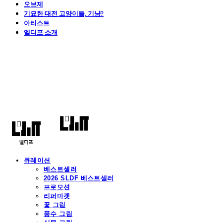
오브제
기묘한 대전 고양이들, 기냥?
아티스트
엘디프 소개
엘디프
큐레이션
베스트셀러
2026 SLDF 베스트셀러
프로모션
리퍼마켓
꽃 그림
풍수 그림