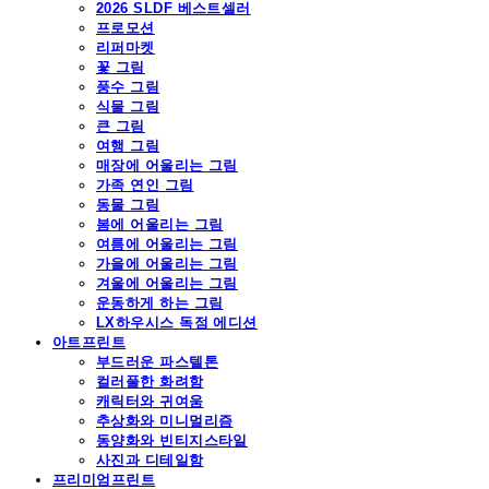
2026 SLDF 베스트셀러
프로모션
리퍼마켓
꽃 그림
풍수 그림
식물 그림
큰 그림
여행 그림
매장에 어울리는 그림
가족 연인 그림
동물 그림
봄에 어울리는 그림
여름에 어울리는 그림
가을에 어울리는 그림
겨울에 어울리는 그림
운동하게 하는 그림
LX하우시스 독점 에디션
아트프린트
부드러운 파스텔톤
컬러풀한 화려함
캐릭터와 귀여움
추상화와 미니멀리즘
동양화와 빈티지스타일
사진과 디테일함
프리미엄프린트