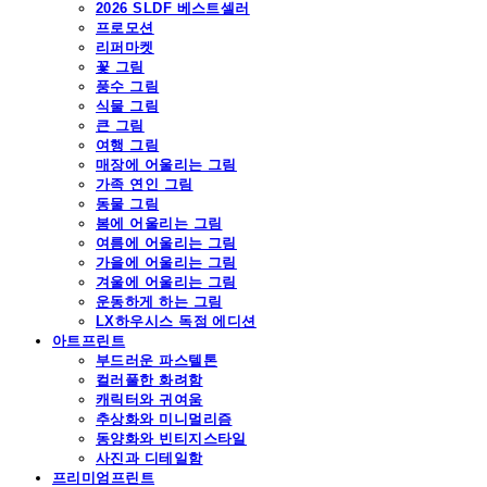
2026 SLDF 베스트셀러
프로모션
리퍼마켓
꽃 그림
풍수 그림
식물 그림
큰 그림
여행 그림
매장에 어울리는 그림
가족 연인 그림
동물 그림
봄에 어울리는 그림
여름에 어울리는 그림
가을에 어울리는 그림
겨울에 어울리는 그림
운동하게 하는 그림
LX하우시스 독점 에디션
아트프린트
부드러운 파스텔톤
컬러풀한 화려함
캐릭터와 귀여움
추상화와 미니멀리즘
동양화와 빈티지스타일
사진과 디테일함
프리미엄프린트