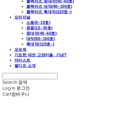
콜렉터즈 중대작(40~60호)
콜렉터즈 대작(80~100호)
콜렉터즈 특대작(120호~)
오리지널
소품(0~10호)
중품(12~30호)
중대작(40~60호)
대작(80~100호)
특대작(120호~)
오브제
기묘한 대전 고양이들, 기냥?
아티스트
엘디프 소개
Search
검색
Log In
로그인
Cart
장바구니
엘디프