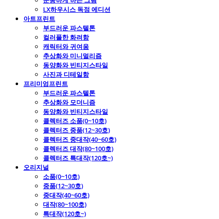
운동하게 하는 그림
LX하우시스 독점 에디션
아트프린트
부드러운 파스텔톤
컬러풀한 화려함
캐릭터와 귀여움
추상화와 미니멀리즘
동양화와 빈티지스타일
사진과 디테일함
프리미엄프린트
부드러운 파스텔톤
추상화와 모더니즘
동양화와 빈티지스타일
콜렉터즈 소품(0~10호)
콜렉터즈 중품(12~30호)
콜렉터즈 중대작(40~60호)
콜렉터즈 대작(80~100호)
콜렉터즈 특대작(120호~)
오리지널
소품(0~10호)
중품(12~30호)
중대작(40~60호)
대작(80~100호)
특대작(120호~)