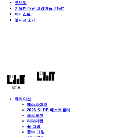
오브제
기묘한 대전 고양이들, 기냥?
아티스트
엘디프 소개
엘디프
큐레이션
베스트셀러
2026 SLDF 베스트셀러
프로모션
리퍼마켓
꽃 그림
풍수 그림