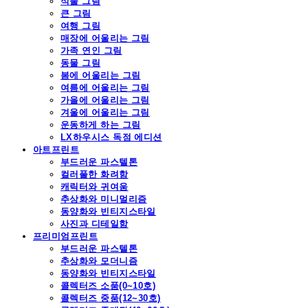
식물 그림
큰 그림
여행 그림
매장에 어울리는 그림
가족 연인 그림
동물 그림
봄에 어울리는 그림
여름에 어울리는 그림
가을에 어울리는 그림
겨울에 어울리는 그림
운동하게 하는 그림
LX하우시스 독점 에디션
아트프린트
부드러운 파스텔톤
컬러풀한 화려함
캐릭터와 귀여움
추상화와 미니멀리즘
동양화와 빈티지스타일
사진과 디테일함
프리미엄프린트
부드러운 파스텔톤
추상화와 모더니즘
동양화와 빈티지스타일
콜렉터즈 소품(0~10호)
콜렉터즈 중품(12~30호)