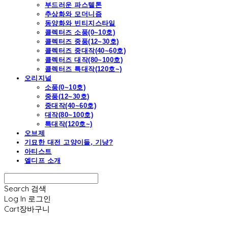
부드러운 파스텔톤
추상화와 모더니즘
동양화와 빈티지스타일
콜렉터즈 소품(0~10호)
콜렉터즈 중품(12~30호)
콜렉터즈 중대작(40~60호)
콜렉터즈 대작(80~100호)
콜렉터즈 특대작(120호~)
오리지널
소품(0~10호)
중품(12~30호)
중대작(40~60호)
대작(80~100호)
특대작(120호~)
오브제
기묘한 대전 고양이들, 기냥?
아티스트
엘디프 소개
Search
검색
Log In
로그인
Cart
장바구니