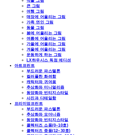
식물 그림
큰 그림
여행 그림
매장에 어울리는 그림
가족 연인 그림
동물 그림
봄에 어울리는 그림
여름에 어울리는 그림
가을에 어울리는 그림
겨울에 어울리는 그림
운동하게 하는 그림
LX하우시스 독점 에디션
아트프린트
부드러운 파스텔톤
컬러풀한 화려함
캐릭터와 귀여움
추상화와 미니멀리즘
동양화와 빈티지스타일
사진과 디테일함
프리미엄프린트
부드러운 파스텔톤
추상화와 모더니즘
동양화와 빈티지스타일
콜렉터즈 소품(0~10호)
콜렉터즈 중품(12~30호)