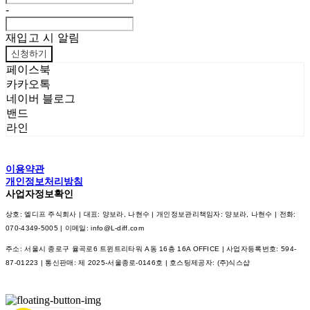
-
재입고 시 알림
신청하기
페이스북
카카오톡
네이버 블로그
밴드
라인
이용약관
개인정보처리방침
사업자정보확인
상호: 엘디프 주식회사 | 대표: 양보라, 나현수 | 개인정보관리책임자: 양보라, 나현수 | 전화:
070-4349-5005 | 이메일: info@L-diff.com
주소: 서울시 종로구 율곡로6 트윈트리타워 A동 16층 16A OFFICE | 사업자등록번호:
594-
87-01223
| 통신판매:
제 2025-서울종로-0146호
| 호스팅제공자: (주)식스샵