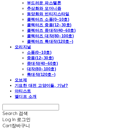
부드러운 파스텔톤
추상화와 모더니즘
동양화와 빈티지스타일
콜렉터즈 소품(0~10호)
콜렉터즈 중품(12~30호)
콜렉터즈 중대작(40~60호)
콜렉터즈 대작(80~100호)
콜렉터즈 특대작(120호~)
오리지널
소품(0~10호)
중품(12~30호)
중대작(40~60호)
대작(80~100호)
특대작(120호~)
오브제
기묘한 대전 고양이들, 기냥?
아티스트
엘디프 소개
Search
검색
Log In
로그인
Cart
장바구니