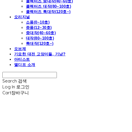
콜렉터즈 중대작(40~60호)
콜렉터즈 대작(80~100호)
콜렉터즈 특대작(120호~)
오리지널
소품(0~10호)
중품(12~30호)
중대작(40~60호)
대작(80~100호)
특대작(120호~)
오브제
기묘한 대전 고양이들, 기냥?
아티스트
엘디프 소개
Search
검색
Log In
로그인
Cart
장바구니
엘디프