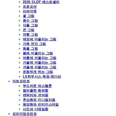
2026 SLDF 베스트셀러
프로모션
리퍼마켓
꽃 그림
풍수 그림
식물 그림
큰 그림
여행 그림
매장에 어울리는 그림
가족 연인 그림
동물 그림
봄에 어울리는 그림
여름에 어울리는 그림
가을에 어울리는 그림
겨울에 어울리는 그림
운동하게 하는 그림
LX하우시스 독점 에디션
아트프린트
부드러운 파스텔톤
컬러풀한 화려함
캐릭터와 귀여움
추상화와 미니멀리즘
동양화와 빈티지스타일
사진과 디테일함
프리미엄프린트