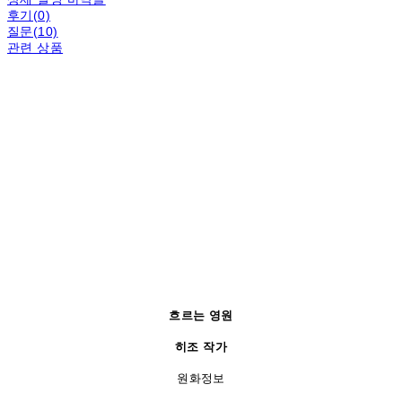
후기(0)
질문(10)
관련 상품
흐르는 영원
히조 작가
원화정보