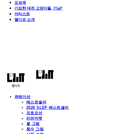
오브제
기묘한 대전 고양이들, 기냥?
아티스트
엘디프 소개
엘디프
큐레이션
베스트셀러
2026 SLDF 베스트셀러
프로모션
리퍼마켓
꽃 그림
풍수 그림