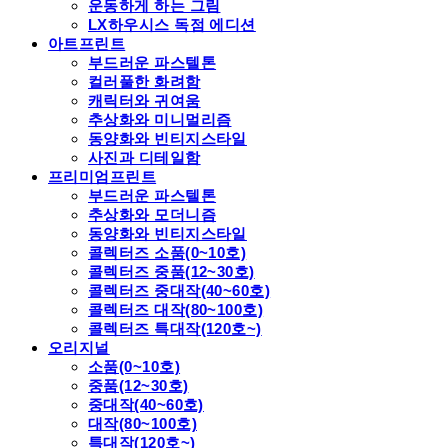
운동하게 하는 그림
LX하우시스 독점 에디션
아트프린트
부드러운 파스텔톤
컬러풀한 화려함
캐릭터와 귀여움
추상화와 미니멀리즘
동양화와 빈티지스타일
사진과 디테일함
프리미엄프린트
부드러운 파스텔톤
추상화와 모더니즘
동양화와 빈티지스타일
콜렉터즈 소품(0~10호)
콜렉터즈 중품(12~30호)
콜렉터즈 중대작(40~60호)
콜렉터즈 대작(80~100호)
콜렉터즈 특대작(120호~)
오리지널
소품(0~10호)
중품(12~30호)
중대작(40~60호)
대작(80~100호)
특대작(120호~)