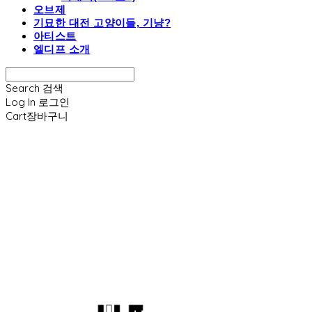
오브제
기묘한 대전 고양이들, 기냥?
아티스트
엘디프 소개
Search
검색
Log In
로그인
Cart
장바구니
엘디프