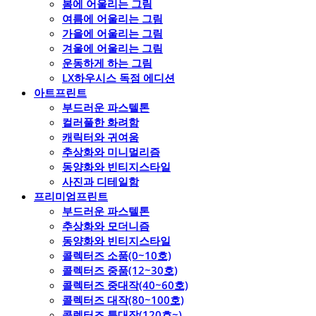
봄에 어울리는 그림
여름에 어울리는 그림
가을에 어울리는 그림
겨울에 어울리는 그림
운동하게 하는 그림
LX하우시스 독점 에디션
아트프린트
부드러운 파스텔톤
컬러풀한 화려함
캐릭터와 귀여움
추상화와 미니멀리즘
동양화와 빈티지스타일
사진과 디테일함
프리미엄프린트
부드러운 파스텔톤
추상화와 모더니즘
동양화와 빈티지스타일
콜렉터즈 소품(0~10호)
콜렉터즈 중품(12~30호)
콜렉터즈 중대작(40~60호)
콜렉터즈 대작(80~100호)
콜렉터즈 특대작(120호~)