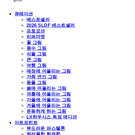
큐레이션
베스트셀러
2026 SLDF 베스트셀러
프로모션
리퍼마켓
꽃 그림
풍수 그림
식물 그림
큰 그림
여행 그림
매장에 어울리는 그림
가족 연인 그림
동물 그림
봄에 어울리는 그림
여름에 어울리는 그림
가을에 어울리는 그림
겨울에 어울리는 그림
운동하게 하는 그림
LX하우시스 독점 에디션
아트프린트
부드러운 파스텔톤
컬러풀한 화려함